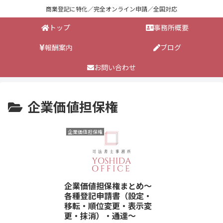
商業登記に特化／完全オンライン申請／全国対応
トップ
事務所概要
報酬案内
ブログ
お問い合わせ
企業価値担保権
企業価値担保権
企業価値担保権まとめ～
各種登記申請書（設定・
移転・順位変更・表示変
更・抹消）・通達～