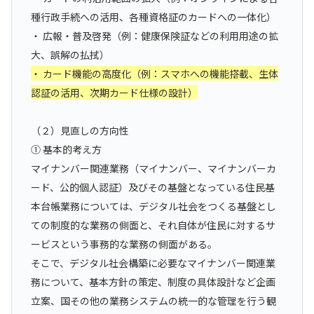
種行政手続への活用、各種資格証のカードへの一体化）
・ 広報・普及啓発（例：健康保険証などの利用用途の拡
大、誤解の払拭）
・ カード機能の高度化（例：スマホへの機能搭載、生体
認証の活用、次期カード仕様の設計）
（２）見直しの方向性
① 基本的考え方
マイナンバー関連業務（マイナンバー、マイナンバーカ
ード、公的個人認証）及びその基盤となっている住民基
本台帳業務については、デジタル社会をつくる基盤とし
ての制度的な業務の側面と、それ自体が住民に対するサ
ービスという事務的な業務の側面がある。
そこで、デジタル社会構築に必要なマイナンバー関連業
務について、基本方針の策定、制度の具体設計など企画
立案、国その他の業務システムの統一的な管理を行う観