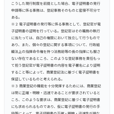
こうした現行制度を前提とした場合、電子証明書の発行
申請等に係る事務は、登記事務そのものと密接不可分で
ある。
※２ 電子証明書の発行等に係る事務として、登記官が電
子証明書の証明を行っている。登記官はその職務の執行
に当たっては、自己の権限において独立して行うもので
あり、また、個々の登記に関する事項について、行政組
織法上の指揮命令権を持つ法務局等の長の指揮にも服さ
ない存在であるところ、このような登記事務を責任もっ
て担う登記官が電子証明書の内容を電子署名により証明
すること等によって、商業登記法に基づく電子証明書を
保証しているものと考えられる。
※３ 商業登記の機能を十分発揮するためには、商業登記
は常に正確・明瞭・迅速であることが要求されていると
ころ、このような要求は、商業登記に基づく電子証明書
にも求められるものであり、仮に電子証明書の発行の手
段等によって、電子証明書の正確・明瞭・迅速性が損な