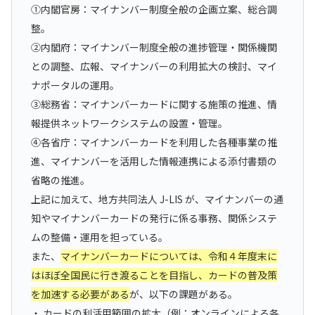
①内閣官房：マイナンバー制度全般の企画立案、総合調
整。
②内閣府：マイナンバー制度全般の進捗管理・関係機関
との調整、広報、マイナンバーの利用拡大の検討、マイ
ナポータルの運用。
③総務省：マイナンバーカードに関する施策の推進、情
報提供ネットワークシステムの設置・管理。
④各省庁：マイナンバーカードを利用した各種事業の推
進、マイナンバーを活用した情報連携による添付書類の
省略の推進。
上記に加えて、地方共同法人 J-LIS が、マイナンバーの通
知やマイナンバーカードの発行に係る事務、関係システ
ムの整備・運用を担っている。
また、
マイナンバーカードについては、令和４年度末に
はほぼ全国民に行き渡ることを目指し、カードの普及策
を加速する必要がある
が、以下の課題がある。
・ カードの利活用範囲の拡大（例：オンラインによる各