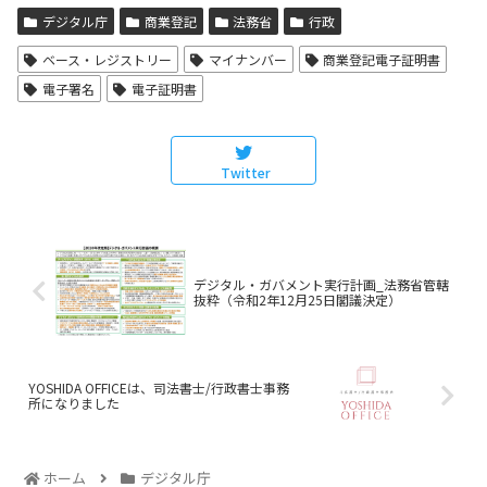
デジタル庁
商業登記
法務省
行政
ベース・レジストリー
マイナンバー
商業登記電子証明書
電子署名
電子証明書
Twitter
デジタル・ガバメント実行計画_法務省管轄
抜粋（令和2年12月25日閣議決定）
YOSHIDA OFFICEは、司法書士/行政書士事務
所になりました
ホーム
デジタル庁