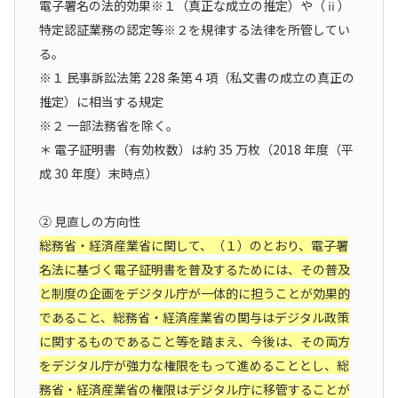
電子署名の法的効果※１（真正な成立の推定）や（ⅱ）
特定認証業務の認定等※２を規律する法律を所管してい
る。
※１ 民事訴訟法第 228 条第４項（私文書の成立の真正の
推定）に相当する規定
※２ 一部法務省を除く。
＊ 電子証明書（有効枚数）は約 35 万枚（2018 年度（平
成 30 年度）末時点）
② 見直しの方向性
総務省・経済産業省に関して、（１）のとおり、電子署
名法に基づく電子証明書を普及するためには、その普及
と制度の企画をデジタル庁が一体的に担うことが効果的
であること、総務省・経済産業省の関与はデジタル政策
に関するものであること等を踏まえ、今後は、その両方
をデジタル庁が強力な権限をもって進めることとし、総
務省・経済産業省の権限はデジタル庁に移管することが