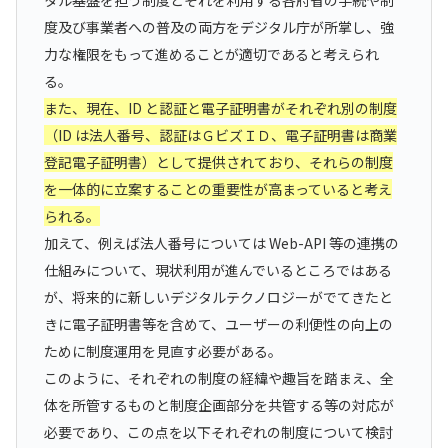
度及び事業者への普及の両方をデジタル庁が所掌し、強
力な権限をもって進めることが適切であると考えられ
る。
また、現在、ID と認証と電子証明書がそれぞれ別の制度
（ID は法人番号、認証はＧビズＩＤ、電子証明書は商業
登記電子証明書）として提供されており、それらの制度
を一体的に立案することの重要性が高まっていると考え
られる。
加えて、例えば法人番号については Web-API 等の連携の
仕組みについて、現状利用が進んでいるところではある
が、将来的に新しいデジタルテクノロジーがでてきたと
きに電子証明書等を含めて、ユーザーの利便性の向上の
ために制度運用を見直す必要がある。
このように、それぞれの制度の経緯や趣旨を踏まえ、全
体を所管するものと制度企画部分を共管する等の対応が
必要であり、この点を以下それぞれの制度について検討