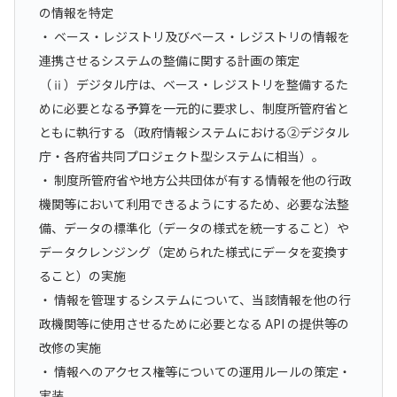
の情報を特定
・ ベース・レジストリ及びベース・レジストリの情報を
連携させるシステムの整備に関する計画の策定
（ⅱ）デジタル庁は、ベース・レジストリを整備するた
めに必要となる予算を一元的に要求し、制度所管府省と
ともに執行する（政府情報システムにおける②デジタル
庁・各府省共同プロジェクト型システムに相当）。
・ 制度所管府省や地方公共団体が有する情報を他の行政
機関等において利用できるようにするため、必要な法整
備、データの標準化（データの様式を統一すること）や
データクレンジング（定められた様式にデータを変換す
ること）の実施
・ 情報を管理するシステムについて、当該情報を他の行
政機関等に使用させるために必要となる API の提供等の
改修の実施
・ 情報へのアクセス権等についての運用ルールの策定・
実装