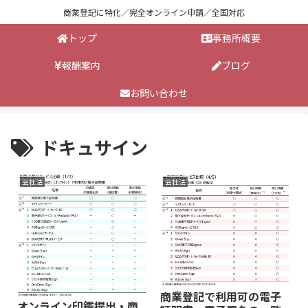
商業登記に特化／完全オンライン申請／全国対応
トップ
事務所概要
報酬案内
ブログ
お問い合わせ
ドキュサイン
会社法
会社法
商業登記で利用可の電子
オンライン印鑑提出・商