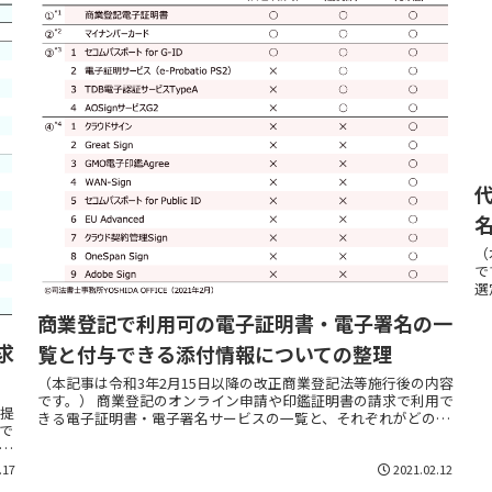
（
で
選
録
商業登記で利用可の電子証明書・電子署名の一
求
覧と付与できる添付情報についての整理
（本記事は令和3年2月15日以降の改正商業登記法等施行後の内容
です。） 商業登記のオンライン申請や印鑑証明書の請求で利用で
の提
きる電子証明書・電子署名サービスの一覧と、それぞれがどの添
で
付情報に利用できるのかを表にまとめました。 表...
書
.17
2021.02.12