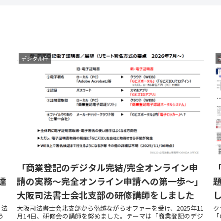
デジタル庁
「商業登記のデジタル完結/完全オンライン申
達
請の実務～完全オンライン申請への第一歩～」
大阪司法書士会北支部の研修講師をしました
 法
大阪司法書士会北支部から僭越ながらオファーを受け、2025年11
ク
う
月14日、研修会の講師を努めました。テーマは「商業登記のデジ
「