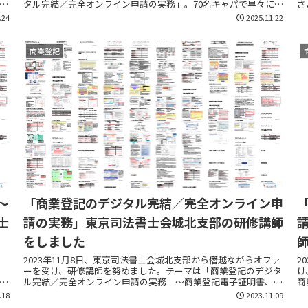
る
タル完結／完全オンライン申請の実務」。70名キャパで早々に満
さ
員御礼だったようで恐縮です。 ...
セ
.24
2025.11.22
商業登記
～
「商業登記のデジタル完結／完全オンライン申
士
請の実務」東京司法書士会城北支部の研修講師
をしました
2023年11月8日、東京司法書士会城北支部から僭越ながらオファ
2
ーを受け、研修講師を努めました。テーマは「商業登記のデジタ
け
ら
ル完結／完全オンライン申請の実務 ～商業登記電子証明書、マ
商
イナンバーカード及びクラウド型電子署名の活用～...
名
.18
2023.11.09