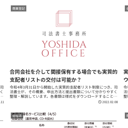
商業登記
合同会社を介して間接保有する場合でも実質的
支配者リストの交付は可能か？
、司
令和4年3月31日から開始した実質的支配者リスト制度につき、司
令
く
法書士が、その概要、申出方法と提出書類について分かりやすく
法
が
整理・解説しています。各書類は様式をダウンロードすることが
整
可能です。
可
.11
2022.02.08
会社法