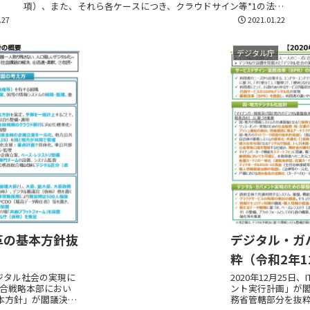
項）、また、それら各ケースにつき、クラウドサイン等*1の法務
大臣指定の電子証明書による電子署名での利用の可否を、取締...
.27
2021.01.22
デジタル庁
革の基本方針抜
デジタル・ガ
）
粋（令和2年1
ジタル社会の実現に
2020年12月25
T総合戦略本部におい
ント実行計画」が
本方針」が閣議決定
務省管轄部分を抜粋