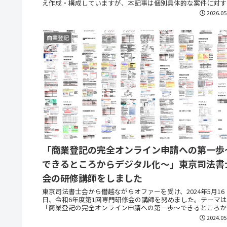
え作成・構成していますが、本記事は個別具体的な案件に対す
法的助言その他専門的意見を提供するものではな...
2026.05
商業登記
「商業登記の完全オンライン申請への第一歩
できるところからデジタル化～」東京司法書
会の研修講師をしました
東京司法書士会から僭越ながらオファーを受け、2024年5月16
日、令和6年度第1回専門研修会の講師を努めました。テーマは
「商業登記の完全オンライン申請への第一歩～できるところか
デジタル化～」。400名強の司法書士の先生にWe...
2024.05