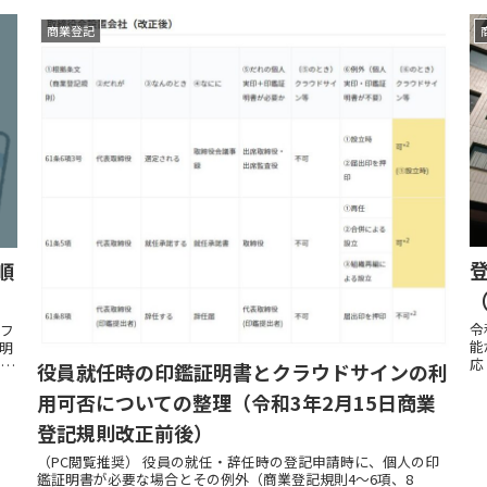
商業登記
順
令
Fフ
能
明
応
5項
役員就任時の印鑑証明書とクラウドサインの利
ポ
用可否についての整理（令和3年2月15日商業
登記規則改正前後）
（PC閲覧推奨） 役員の就任・辞任時の登記申請時に、個人の印
鑑証明書が必要な場合とその例外（商業登記規則4〜6項、8