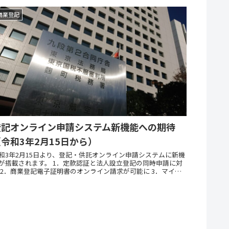
商業登記
登記オンライン申請システム新機能への期待
（令和3年2月15日から）
和3年2月15日より、登記・供託オンライン申請システムに新機
が搭載されます。 1．定款認証と法人設立登記の同時申請に対
 2．商業登記電子証明書のオンライン請求が可能に 3．マイナ
ータルと連携登記・供託オンライン申請システムの...